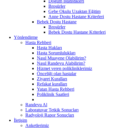
Doğum İstatistikleri
Broşürler
Gebe Okulu Uzaktan Eğitim
Anne Dostu Hastane Kriterleri
Bebek Dostu Hastane
Broşürler
Bebek Dostu Hastane Kriterleri
Yönlendirme
Hasta Rehberi
Hasta Hakları
Hasta Sorumlulukları
Nasıl Muayene Olabilirim?
Nasıl Randevu Alabilirim?
Hizmet veren polikliniklerimiz
Önceliği olan hastalar
Ziyaret Kuralları
Refakat kuralları
Yatan Hasta Rehberi
Poliklinik Saatleri
Randevu Al
Laboratuvar Tetkik Sonuçları
Radyoloji Rapor Sonuçları
İletişim
Anketlerimiz