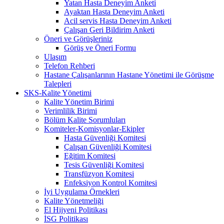
Yatan Hasta Deneyim Anketi
Ayaktan Hasta Deneyim Anketi
Acil servis Hasta Deneyim Anketi
Çalışan Geri Bildirim Anketi
Öneri ve Görüşleriniz
Görüş ve Öneri Formu
Ulaşım
Telefon Rehberi
Hastane Çalışanlarının Hastane Yönetimi ile Görüşme
Talepleri
SKS-Kalite Yönetimi
Kalite Yönetim Birimi
Verimlilik Birimi
Bölüm Kalite Sorumluları
Komiteler-Komisyonlar-Ekipler
Hasta Güvenliği Komitesi
Çalışan Güvenliği Komitesi
Eğitim Komitesi
Tesis Güvenliği Komitesi
Transfüzyon Komitesi
Enfeksiyon Kontrol Komitesi
İyi Uygulama Örnekleri
Kalite Yönetmeliği
El Hijyeni Politikası
İSG Politikası