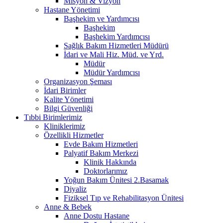
Misyon & Vizyon
Hastane Yönetimi
Başhekim ve Yardımcısı
Başhekim
Başhekim Yardımcısı
Sağlık Bakım Hizmetleri Müdürü
İdari ve Mali Hiz. Müd. ve Yrd.
Müdür
Müdür Yardımcısı
Organizasyon Şeması
İdari Birimler
Kalite Yönetimi
Bilgi Güvenliği
Tıbbi Birimlerimiz
Kliniklerimiz
Özellikli Hizmetler
Evde Bakım Hizmetleri
Palyatif Bakım Merkezi
Klinik Hakkında
Doktorlarımız
Yoğun Bakım Ünitesi 2.Basamak
Diyaliz
Fiziksel Tıp ve Rehabilitasyon Ünitesi
Anne & Bebek
Anne Dostu Hastane