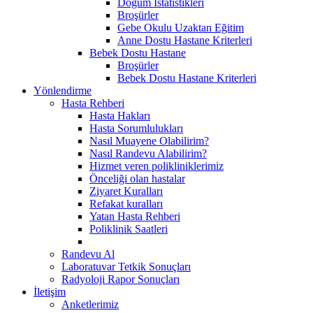
Doğum İstatistikleri
Broşürler
Gebe Okulu Uzaktan Eğitim
Anne Dostu Hastane Kriterleri
Bebek Dostu Hastane
Broşürler
Bebek Dostu Hastane Kriterleri
Yönlendirme
Hasta Rehberi
Hasta Hakları
Hasta Sorumlulukları
Nasıl Muayene Olabilirim?
Nasıl Randevu Alabilirim?
Hizmet veren polikliniklerimiz
Önceliği olan hastalar
Ziyaret Kuralları
Refakat kuralları
Yatan Hasta Rehberi
Poliklinik Saatleri
Randevu Al
Laboratuvar Tetkik Sonuçları
Radyoloji Rapor Sonuçları
İletişim
Anketlerimiz