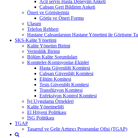
Acil servis Hasta Deneyim Anketi
Çalışan Geri Bildirim Anketi
Öneri ve Görüşleriniz
Görüş ve Öneri Formu
Ulaşım
Telefon Rehberi
Hastane Çalışanlarının Hastane Yönetimi ile Görüşme Tal
SKS-Kalite Yönetimi
Kalite Yönetim Birimi
Verimlilik Birimi
Bölüm Kalite Sorumluları
Komiteler-Komisyonlar-Ekipler
Hasta Güvenliği Komitesi
Çalışan Güvenliği Komitesi
Eğitim Komitesi
Tesis Güvenliği Komitesi
Transfüzyon Komitesi
Enfeksiyon Kontrol Komitesi
İyi Uygulama Örnekleri
Kalite Yönetmeliği
El Hijyeni Politikası
İSG Politikası
TGAP
Tasarruf ve Gelir Arttırıcı Programlar Ofisi (TGAP)