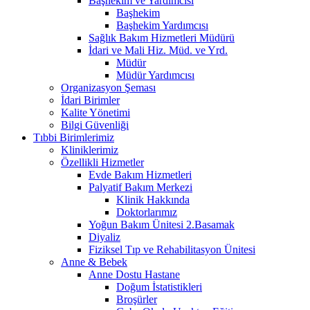
Başhekim ve Yardımcısı
Başhekim
Başhekim Yardımcısı
Sağlık Bakım Hizmetleri Müdürü
İdari ve Mali Hiz. Müd. ve Yrd.
Müdür
Müdür Yardımcısı
Organizasyon Şeması
İdari Birimler
Kalite Yönetimi
Bilgi Güvenliği
Tıbbi Birimlerimiz
Kliniklerimiz
Özellikli Hizmetler
Evde Bakım Hizmetleri
Palyatif Bakım Merkezi
Klinik Hakkında
Doktorlarımız
Yoğun Bakım Ünitesi 2.Basamak
Diyaliz
Fiziksel Tıp ve Rehabilitasyon Ünitesi
Anne & Bebek
Anne Dostu Hastane
Doğum İstatistikleri
Broşürler