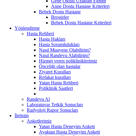
Gebe Okulu Uzaktan Eğitim
Anne Dostu Hastane Kriterleri
Bebek Dostu Hastane
Broşürler
Bebek Dostu Hastane Kriterleri
Yönlendirme
Hasta Rehberi
Hasta Hakları
Hasta Sorumlulukları
Nasıl Muayene Olabilirim?
Nasıl Randevu Alabilirim?
Hizmet veren polikliniklerimiz
Önceliği olan hastalar
Ziyaret Kuralları
Refakat kuralları
Yatan Hasta Rehberi
Poliklinik Saatleri
Randevu Al
Laboratuvar Tetkik Sonuçları
Radyoloji Rapor Sonuçları
İletişim
Anketlerimiz
Yatan Hasta Deneyim Anketi
Ayaktan Hasta Deneyim Anketi