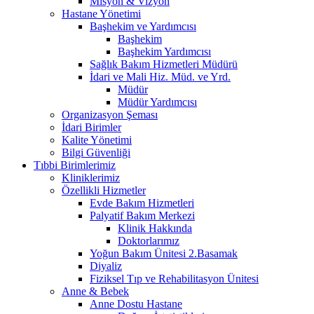
Misyon & Vizyon
Hastane Yönetimi
Başhekim ve Yardımcısı
Başhekim
Başhekim Yardımcısı
Sağlık Bakım Hizmetleri Müdürü
İdari ve Mali Hiz. Müd. ve Yrd.
Müdür
Müdür Yardımcısı
Organizasyon Şeması
İdari Birimler
Kalite Yönetimi
Bilgi Güvenliği
Tıbbi Birimlerimiz
Kliniklerimiz
Özellikli Hizmetler
Evde Bakım Hizmetleri
Palyatif Bakım Merkezi
Klinik Hakkında
Doktorlarımız
Yoğun Bakım Ünitesi 2.Basamak
Diyaliz
Fiziksel Tıp ve Rehabilitasyon Ünitesi
Anne & Bebek
Anne Dostu Hastane