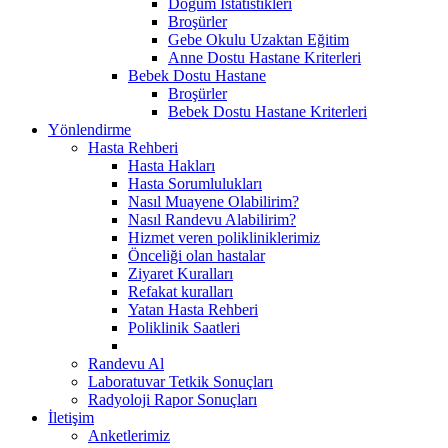
Doğum İstatistikleri
Broşürler
Gebe Okulu Uzaktan Eğitim
Anne Dostu Hastane Kriterleri
Bebek Dostu Hastane
Broşürler
Bebek Dostu Hastane Kriterleri
Yönlendirme
Hasta Rehberi
Hasta Hakları
Hasta Sorumlulukları
Nasıl Muayene Olabilirim?
Nasıl Randevu Alabilirim?
Hizmet veren polikliniklerimiz
Önceliği olan hastalar
Ziyaret Kuralları
Refakat kuralları
Yatan Hasta Rehberi
Poliklinik Saatleri
Randevu Al
Laboratuvar Tetkik Sonuçları
Radyoloji Rapor Sonuçları
İletişim
Anketlerimiz