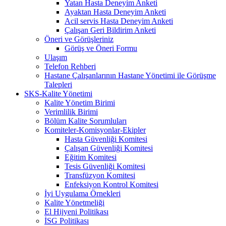
Yatan Hasta Deneyim Anketi
Ayaktan Hasta Deneyim Anketi
Acil servis Hasta Deneyim Anketi
Çalışan Geri Bildirim Anketi
Öneri ve Görüşleriniz
Görüş ve Öneri Formu
Ulaşım
Telefon Rehberi
Hastane Çalışanlarının Hastane Yönetimi ile Görüşme
Talepleri
SKS-Kalite Yönetimi
Kalite Yönetim Birimi
Verimlilik Birimi
Bölüm Kalite Sorumluları
Komiteler-Komisyonlar-Ekipler
Hasta Güvenliği Komitesi
Çalışan Güvenliği Komitesi
Eğitim Komitesi
Tesis Güvenliği Komitesi
Transfüzyon Komitesi
Enfeksiyon Kontrol Komitesi
İyi Uygulama Örnekleri
Kalite Yönetmeliği
El Hijyeni Politikası
İSG Politikası