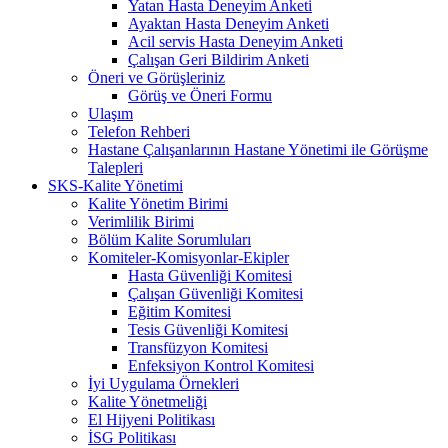
Yatan Hasta Deneyim Anketi
Ayaktan Hasta Deneyim Anketi
Acil servis Hasta Deneyim Anketi
Çalışan Geri Bildirim Anketi
Öneri ve Görüşleriniz
Görüş ve Öneri Formu
Ulaşım
Telefon Rehberi
Hastane Çalışanlarının Hastane Yönetimi ile Görüşme
Talepleri
SKS-Kalite Yönetimi
Kalite Yönetim Birimi
Verimlilik Birimi
Bölüm Kalite Sorumluları
Komiteler-Komisyonlar-Ekipler
Hasta Güvenliği Komitesi
Çalışan Güvenliği Komitesi
Eğitim Komitesi
Tesis Güvenliği Komitesi
Transfüzyon Komitesi
Enfeksiyon Kontrol Komitesi
İyi Uygulama Örnekleri
Kalite Yönetmeliği
El Hijyeni Politikası
İSG Politikası