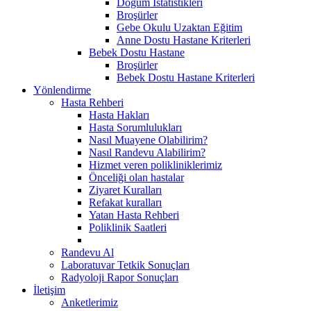
Doğum İstatistikleri
Broşürler
Gebe Okulu Uzaktan Eğitim
Anne Dostu Hastane Kriterleri
Bebek Dostu Hastane
Broşürler
Bebek Dostu Hastane Kriterleri
Yönlendirme
Hasta Rehberi
Hasta Hakları
Hasta Sorumlulukları
Nasıl Muayene Olabilirim?
Nasıl Randevu Alabilirim?
Hizmet veren polikliniklerimiz
Önceliği olan hastalar
Ziyaret Kuralları
Refakat kuralları
Yatan Hasta Rehberi
Poliklinik Saatleri
Randevu Al
Laboratuvar Tetkik Sonuçları
Radyoloji Rapor Sonuçları
İletişim
Anketlerimiz