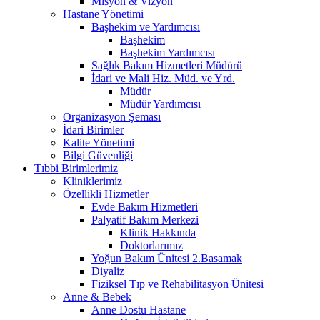
Misyon & Vizyon
Hastane Yönetimi
Başhekim ve Yardımcısı
Başhekim
Başhekim Yardımcısı
Sağlık Bakım Hizmetleri Müdürü
İdari ve Mali Hiz. Müd. ve Yrd.
Müdür
Müdür Yardımcısı
Organizasyon Şeması
İdari Birimler
Kalite Yönetimi
Bilgi Güvenliği
Tıbbi Birimlerimiz
Kliniklerimiz
Özellikli Hizmetler
Evde Bakım Hizmetleri
Palyatif Bakım Merkezi
Klinik Hakkında
Doktorlarımız
Yoğun Bakım Ünitesi 2.Basamak
Diyaliz
Fiziksel Tıp ve Rehabilitasyon Ünitesi
Anne & Bebek
Anne Dostu Hastane