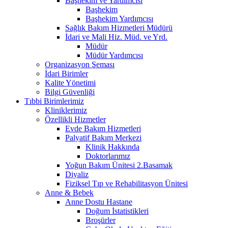
Başhekim ve Yardımcısı
Başhekim
Başhekim Yardımcısı
Sağlık Bakım Hizmetleri Müdürü
İdari ve Mali Hiz. Müd. ve Yrd.
Müdür
Müdür Yardımcısı
Organizasyon Şeması
İdari Birimler
Kalite Yönetimi
Bilgi Güvenliği
Tıbbi Birimlerimiz
Kliniklerimiz
Özellikli Hizmetler
Evde Bakım Hizmetleri
Palyatif Bakım Merkezi
Klinik Hakkında
Doktorlarımız
Yoğun Bakım Ünitesi 2.Basamak
Diyaliz
Fiziksel Tıp ve Rehabilitasyon Ünitesi
Anne & Bebek
Anne Dostu Hastane
Doğum İstatistikleri
Broşürler