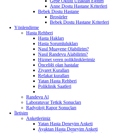
Gebe Okulu Uzaktan Eğitim
Anne Dostu Hastane Kriterleri
Bebek Dostu Hastane
Broşürler
Bebek Dostu Hastane Kriterleri
Yönlendirme
Hasta Rehberi
Hasta Hakları
Hasta Sorumlulukları
Nasıl Muayene Olabilirim?
Nasıl Randevu Alabilirim?
Hizmet veren polikliniklerimiz
Önceliği olan hastalar
Ziyaret Kuralları
Refakat kuralları
Yatan Hasta Rehberi
Poliklinik Saatleri
Randevu Al
Laboratuvar Tetkik Sonuçları
Radyoloji Rapor Sonuçları
İletişim
Anketlerimiz
Yatan Hasta Deneyim Anketi
Ayaktan Hasta Deneyim Anketi