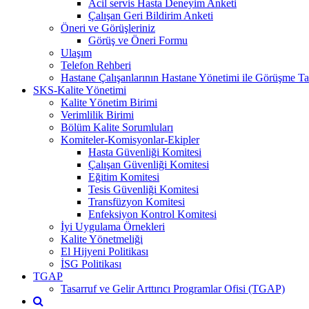
Acil servis Hasta Deneyim Anketi
Çalışan Geri Bildirim Anketi
Öneri ve Görüşleriniz
Görüş ve Öneri Formu
Ulaşım
Telefon Rehberi
Hastane Çalışanlarının Hastane Yönetimi ile Görüşme Tal
SKS-Kalite Yönetimi
Kalite Yönetim Birimi
Verimlilik Birimi
Bölüm Kalite Sorumluları
Komiteler-Komisyonlar-Ekipler
Hasta Güvenliği Komitesi
Çalışan Güvenliği Komitesi
Eğitim Komitesi
Tesis Güvenliği Komitesi
Transfüzyon Komitesi
Enfeksiyon Kontrol Komitesi
İyi Uygulama Örnekleri
Kalite Yönetmeliği
El Hijyeni Politikası
İSG Politikası
TGAP
Tasarruf ve Gelir Arttırıcı Programlar Ofisi (TGAP)