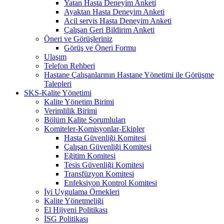
Yatan Hasta Deneyim Anketi
Ayaktan Hasta Deneyim Anketi
Acil servis Hasta Deneyim Anketi
Çalışan Geri Bildirim Anketi
Öneri ve Görüşleriniz
Görüş ve Öneri Formu
Ulaşım
Telefon Rehberi
Hastane Çalışanlarının Hastane Yönetimi ile Görüşme
Talepleri
SKS-Kalite Yönetimi
Kalite Yönetim Birimi
Verimlilik Birimi
Bölüm Kalite Sorumluları
Komiteler-Komisyonlar-Ekipler
Hasta Güvenliği Komitesi
Çalışan Güvenliği Komitesi
Eğitim Komitesi
Tesis Güvenliği Komitesi
Transfüzyon Komitesi
Enfeksiyon Kontrol Komitesi
İyi Uygulama Örnekleri
Kalite Yönetmeliği
El Hijyeni Politikası
İSG Politikası