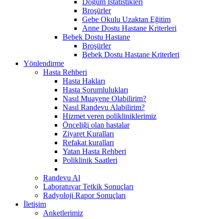
Doğum İstatistikleri
Broşürler
Gebe Okulu Uzaktan Eğitim
Anne Dostu Hastane Kriterleri
Bebek Dostu Hastane
Broşürler
Bebek Dostu Hastane Kriterleri
Yönlendirme
Hasta Rehberi
Hasta Hakları
Hasta Sorumlulukları
Nasıl Muayene Olabilirim?
Nasıl Randevu Alabilirim?
Hizmet veren polikliniklerimiz
Önceliği olan hastalar
Ziyaret Kuralları
Refakat kuralları
Yatan Hasta Rehberi
Poliklinik Saatleri
Randevu Al
Laboratuvar Tetkik Sonuçları
Radyoloji Rapor Sonuçları
İletişim
Anketlerimiz