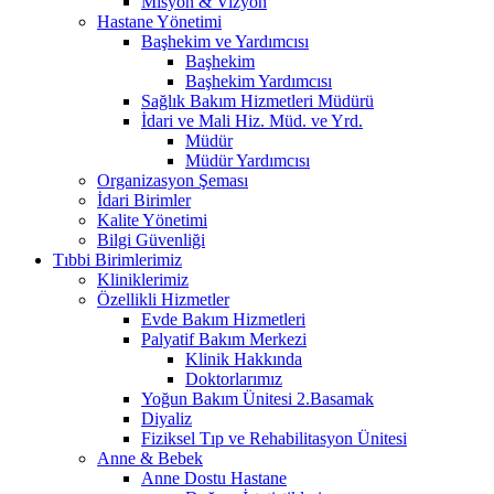
Misyon & Vizyon
Hastane Yönetimi
Başhekim ve Yardımcısı
Başhekim
Başhekim Yardımcısı
Sağlık Bakım Hizmetleri Müdürü
İdari ve Mali Hiz. Müd. ve Yrd.
Müdür
Müdür Yardımcısı
Organizasyon Şeması
İdari Birimler
Kalite Yönetimi
Bilgi Güvenliği
Tıbbi Birimlerimiz
Kliniklerimiz
Özellikli Hizmetler
Evde Bakım Hizmetleri
Palyatif Bakım Merkezi
Klinik Hakkında
Doktorlarımız
Yoğun Bakım Ünitesi 2.Basamak
Diyaliz
Fiziksel Tıp ve Rehabilitasyon Ünitesi
Anne & Bebek
Anne Dostu Hastane