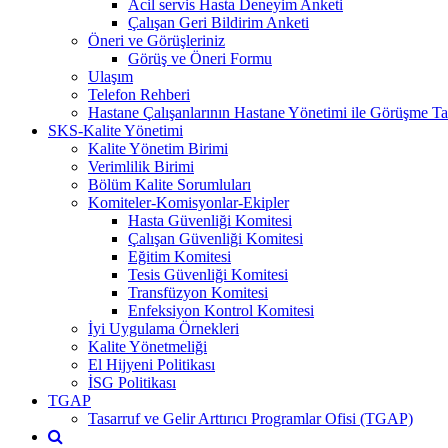
Acil servis Hasta Deneyim Anketi
Çalışan Geri Bildirim Anketi
Öneri ve Görüşleriniz
Görüş ve Öneri Formu
Ulaşım
Telefon Rehberi
Hastane Çalışanlarının Hastane Yönetimi ile Görüşme Tal
SKS-Kalite Yönetimi
Kalite Yönetim Birimi
Verimlilik Birimi
Bölüm Kalite Sorumluları
Komiteler-Komisyonlar-Ekipler
Hasta Güvenliği Komitesi
Çalışan Güvenliği Komitesi
Eğitim Komitesi
Tesis Güvenliği Komitesi
Transfüzyon Komitesi
Enfeksiyon Kontrol Komitesi
İyi Uygulama Örnekleri
Kalite Yönetmeliği
El Hijyeni Politikası
İSG Politikası
TGAP
Tasarruf ve Gelir Arttırıcı Programlar Ofisi (TGAP)