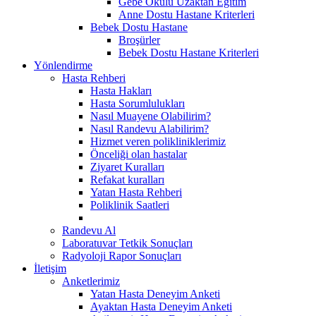
Gebe Okulu Uzaktan Eğitim
Anne Dostu Hastane Kriterleri
Bebek Dostu Hastane
Broşürler
Bebek Dostu Hastane Kriterleri
Yönlendirme
Hasta Rehberi
Hasta Hakları
Hasta Sorumlulukları
Nasıl Muayene Olabilirim?
Nasıl Randevu Alabilirim?
Hizmet veren polikliniklerimiz
Önceliği olan hastalar
Ziyaret Kuralları
Refakat kuralları
Yatan Hasta Rehberi
Poliklinik Saatleri
Randevu Al
Laboratuvar Tetkik Sonuçları
Radyoloji Rapor Sonuçları
İletişim
Anketlerimiz
Yatan Hasta Deneyim Anketi
Ayaktan Hasta Deneyim Anketi