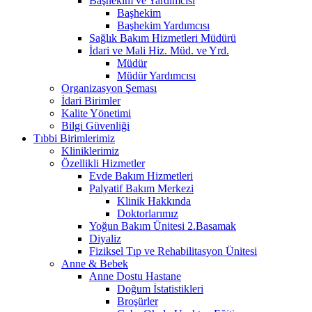
Başhekim ve Yardımcısı
Başhekim
Başhekim Yardımcısı
Sağlık Bakım Hizmetleri Müdürü
İdari ve Mali Hiz. Müd. ve Yrd.
Müdür
Müdür Yardımcısı
Organizasyon Şeması
İdari Birimler
Kalite Yönetimi
Bilgi Güvenliği
Tıbbi Birimlerimiz
Kliniklerimiz
Özellikli Hizmetler
Evde Bakım Hizmetleri
Palyatif Bakım Merkezi
Klinik Hakkında
Doktorlarımız
Yoğun Bakım Ünitesi 2.Basamak
Diyaliz
Fiziksel Tıp ve Rehabilitasyon Ünitesi
Anne & Bebek
Anne Dostu Hastane
Doğum İstatistikleri
Broşürler