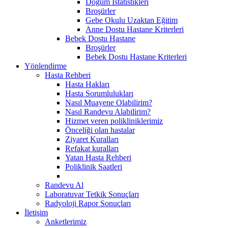
Doğum İstatistikleri
Broşürler
Gebe Okulu Uzaktan Eğitim
Anne Dostu Hastane Kriterleri
Bebek Dostu Hastane
Broşürler
Bebek Dostu Hastane Kriterleri
Yönlendirme
Hasta Rehberi
Hasta Hakları
Hasta Sorumlulukları
Nasıl Muayene Olabilirim?
Nasıl Randevu Alabilirim?
Hizmet veren polikliniklerimiz
Önceliği olan hastalar
Ziyaret Kuralları
Refakat kuralları
Yatan Hasta Rehberi
Poliklinik Saatleri
Randevu Al
Laboratuvar Tetkik Sonuçları
Radyoloji Rapor Sonuçları
İletişim
Anketlerimiz