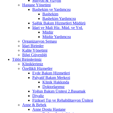
Misyon & Vizyon
Hastane Yönetimi
Başhekim ve Yardımcısı
Başhekim
Başhekim Yardımcısı
Sağlık Bakım Hizmetleri Müdürü
İdari ve Mali Hiz. Müd. ve Yrd.
Müdür
Müdür Yardımcısı
Organizasyon Şeması
İdari Birimler
Kalite Yönetimi
Bilgi Güvenliği
Tıbbi Birimlerimiz
Kliniklerimiz
Özellikli Hizmetler
Evde Bakım Hizmetleri
Palyatif Bakım Merkezi
Klinik Hakkında
Doktorlarımız
Yoğun Bakım Ünitesi 2.Basamak
Diyaliz
Fiziksel Tıp ve Rehabilitasyon Ünitesi
Anne & Bebek
Anne Dostu Hastane