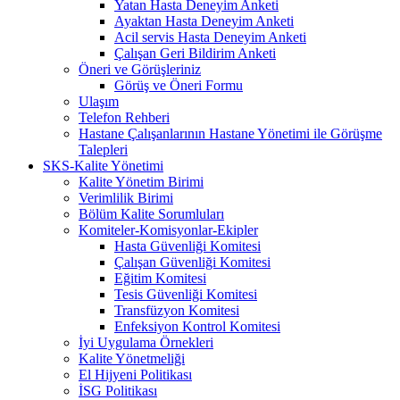
Yatan Hasta Deneyim Anketi
Ayaktan Hasta Deneyim Anketi
Acil servis Hasta Deneyim Anketi
Çalışan Geri Bildirim Anketi
Öneri ve Görüşleriniz
Görüş ve Öneri Formu
Ulaşım
Telefon Rehberi
Hastane Çalışanlarının Hastane Yönetimi ile Görüşme
Talepleri
SKS-Kalite Yönetimi
Kalite Yönetim Birimi
Verimlilik Birimi
Bölüm Kalite Sorumluları
Komiteler-Komisyonlar-Ekipler
Hasta Güvenliği Komitesi
Çalışan Güvenliği Komitesi
Eğitim Komitesi
Tesis Güvenliği Komitesi
Transfüzyon Komitesi
Enfeksiyon Kontrol Komitesi
İyi Uygulama Örnekleri
Kalite Yönetmeliği
El Hijyeni Politikası
İSG Politikası